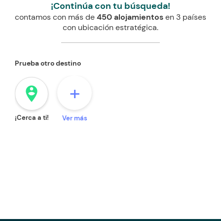
¡Continúa con tu búsqueda!
contamos con más de
450 alojamientos
en 3 países
con ubicación estratégica.
Prueba otro destino
+
person_pin_circle
¡Cerca a ti!
Ver más