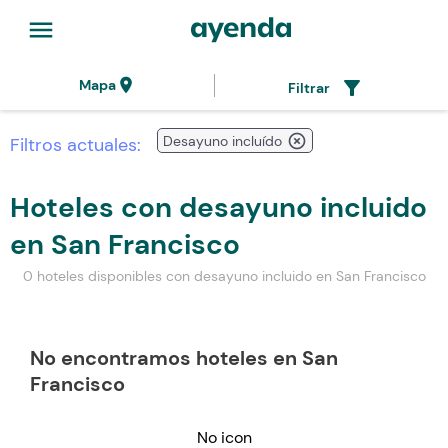
menu
location_on
filter_alt
Mapa
Filtrar
highlight_off
Desayuno incluído
Filtros actuales:
Hoteles con desayuno incluido
en San Francisco
0 hoteles disponibles con desayuno incluido en San Francisco
No encontramos hoteles en San
Francisco
No icon