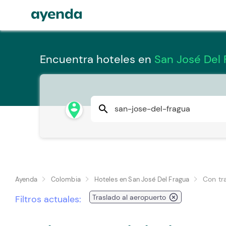
Encuentra hoteles en
San José Del 
person_pin_circle
search
Con tr
Ayenda
Colombia
Hoteles en San José Del Fragua
highlight_off
Traslado al aeropuerto
Filtros actuales: