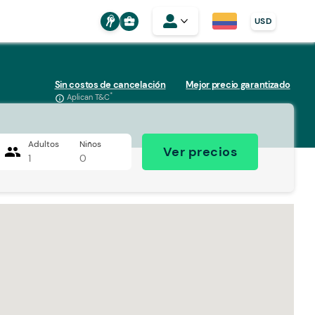
business_center
USD
Sin costos de cancelación
Mejor precio garantizado
*
Aplican T&C
info_outline
Adultos
Niños
people
Ver precios
1
0