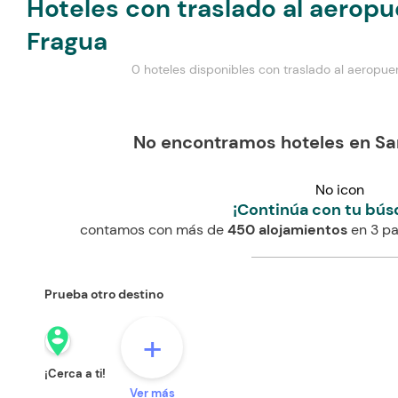
Hoteles con traslado al aeropu
Fragua
0 hoteles disponibles con traslado al aeropue
No encontramos hoteles en Sa
No icon
¡Continúa con tu bús
contamos con más de
450 alojamientos
en 3 pa
Prueba otro destino
person_pin_circle
+
¡Cerca a ti!
Ver más