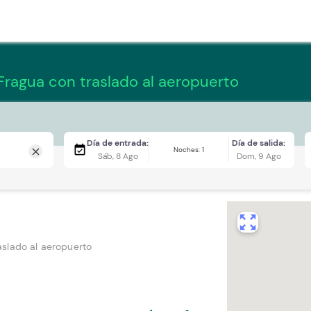
Fragua con traslado al aeropuerto
Día de entrada:
Día de salida:
event_available
Noches: 1
close
Sáb, 8 Ago
Dom, 9 Ago
zoom_out_map
aslado al aeropuerto