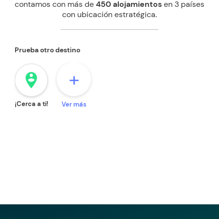
contamos con más de
450 alojamientos
en 3 países
con ubicación estratégica.
Prueba otro destino
+
person_pin_circle
¡Cerca a ti!
Ver más