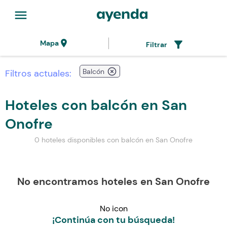
menu
location_on
filter_alt
Mapa
Filtrar
highlight_off
Balcón
Filtros actuales:
Hoteles con balcón en San
Onofre
0 hoteles disponibles con balcón en San Onofre
No encontramos hoteles en San Onofre
No icon
¡Continúa con tu búsqueda!