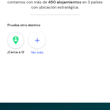
contamos con más de
450 alojamientos
en 3 países
con ubicación estratégica.
Prueba otro destino
+
person_pin_circle
¡Cerca a ti!
Ver más