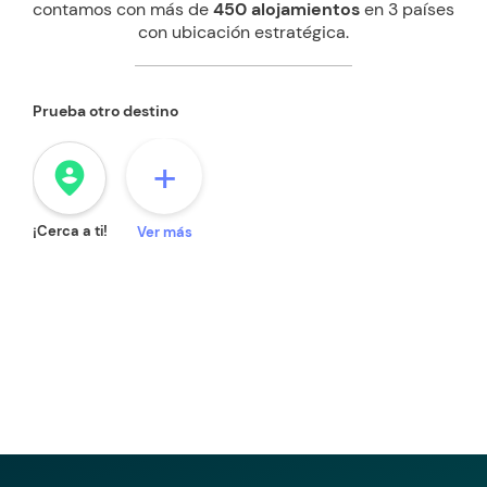
contamos con más de
450 alojamientos
en 3 países
con ubicación estratégica.
Prueba otro destino
+
person_pin_circle
¡Cerca a ti!
Ver más