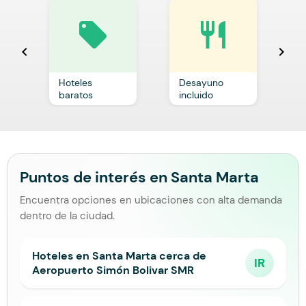
local_offer
restaurant
chevron_left
chevron_right
Hoteles
Desayuno
C
baratos
incluido
p
Puntos de interés en Santa Marta
Encuentra opciones en ubicaciones con alta demanda
dentro de la ciudad.
Hoteles en Santa Marta cerca de
IR
Aeropuerto Simón Bolivar SMR