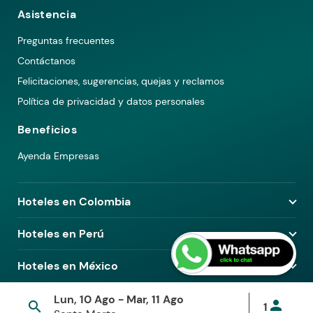
Asistencia
Preguntas frecuentes
Contáctanos
Felicitaciones, sugerencias, quejas y reclamos
Política de privacidad y datos personales
Beneficios
Ayenda Empresas
Hoteles en Colombia
Hoteles en Medellín
Hoteles en Perú
Hoteles en Bogotá
Hoteles en Lima
Hoteles en México
Hoteles en Pereira
Hoteles en Arequipa
Hoteles en Barranquilla
Hoteles en Ciudad de México
Lun, 10 Ago - Mar, 11 Ago
Hoteles en Piura
© 2026 Ayenda. Todos los derechos reservados.
person
search
1
Hoteles en Cali
Hoteles en Guadalajara