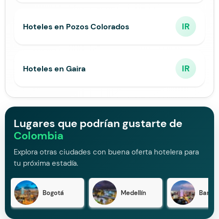
IR
Hoteles en Pozos Colorados
IR
Hoteles en Gaira
Lugares que podrían gustarte de
Colombia
Explora otras ciudades con buena oferta hotelera para
tu próxima estadía.
Bogotá
Medellín
Barran