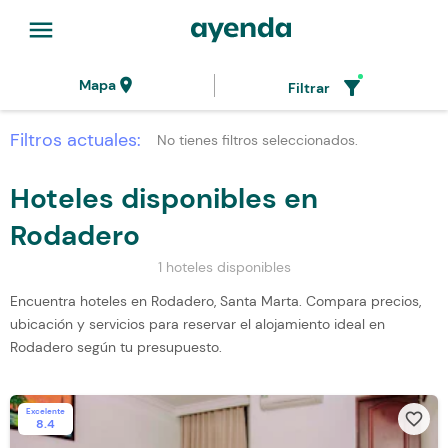
menu
location_on
filter_alt
Mapa
Filtrar
Filtros actuales:
No tienes filtros seleccionados.
Hoteles disponibles en
Rodadero
1 hoteles disponibles
Encuentra hoteles en Rodadero, Santa Marta. Compara precios,
ubicación y servicios para reservar el alojamiento ideal en
Rodadero según tu presupuesto.
Excelente
favorite_border
8.4