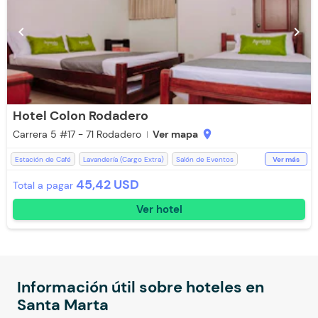
chevron_left
chevron_right
Hotel Colon Rodadero
Carrera 5 #17 - 71 Rodadero
Ver mapa
location_on
Estación de Café
Lavandería (Cargo Extra)
Salón de Eventos
Ver más
Ventilador
Aire acondicionado
Espacios Impecables
WiFi
45,42 USD
Total a pagar
Parqueadero (Sujeto a Disponibilidad)
Ducha
Televisión
Ver hotel
Toallas de cuerpo
Baño Privado
Aceptan Niños
Toallas
Lavandería
Recepción de 24 horas
Información útil sobre hoteles en
Santa Marta