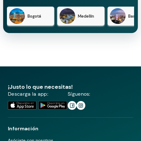
Bogotá
Medellín
Barran
¡Justo lo que necesitas!
Descarga la app:
Síguenos:
Información
Asóciate con nosotros