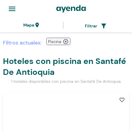
menu
location_on
filter_alt
Mapa
Filtrar
highlight_off
Piscina
Filtros actuales:
Hoteles con piscina en Santafé
De Antioquia
1 hoteles disponibles con piscina en Santafé De Antioquia
favorite_border