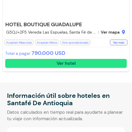
HOTEL BOUTIQUE GUADALUPE
G5QJ+2F5 Vereda Las Espuelas, Santa Fé de Antioquia, Antioquia
Ver mapa
location_on
Aceptan Mascotas
Aceptan Niños
Aire acondicionado
Ver más
Baño Privado
Bar
Desayuno incluido
Ducha
Jacuzzi
790.000 USD
Total a pagar
Parqueadero Nocturno
Piscina
Recepción de 24 horas
Ver hotel
Restaurante
Salón de Juegos
Televisión
Toallas
Toallas de cuerpo
WiFi
Información útil sobre hoteles en
Santafé De Antioquia
Datos calculados en tiempo real para ayudarte a planear
tu viaje con información actualizada.