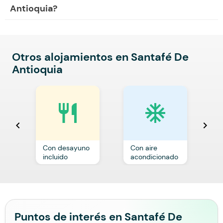
Antioquia?
Otros alojamientos en Santafé De
Antioquia
restaurant
ac_unit
chevron_left
chevron_right
Con desayuno
Con aire
C
incluido
acondicionado
a
Puntos de interés en Santafé De