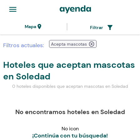
menu
location_on
filter_alt
Mapa
Filtrar
highlight_off
Acepta mascotas
Filtros actuales:
Hoteles que aceptan mascotas
en Soledad
0 hoteles disponibles que aceptan mascotas en Soledad
No encontramos hoteles en Soledad
No icon
¡Continúa con tu búsqueda!