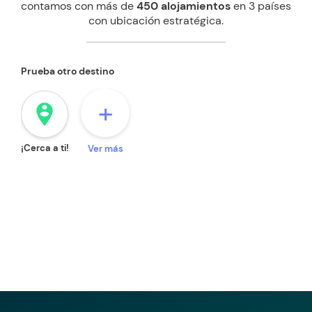
contamos con más de
450 alojamientos
en 3 países
con ubicación estratégica.
Prueba otro destino
+
person_pin_circle
¡Cerca a ti!
Ver más