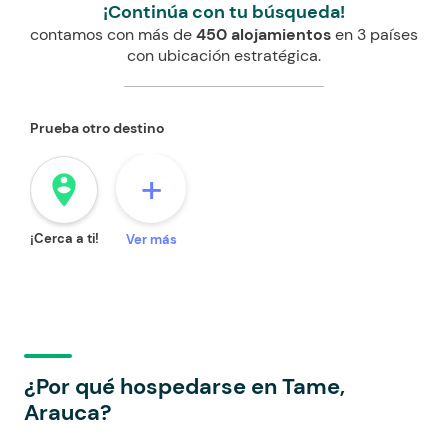
¡Continúa con tu búsqueda!
contamos con más de
450 alojamientos
en 3 países
con ubicación estratégica.
Prueba otro destino
+
person_pin_circle
¡Cerca a ti!
Ver más
¿Por qué hospedarse en Tame,
Arauca?