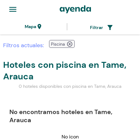
menu
location_on
filter_alt
Mapa
Filtrar
highlight_off
Piscina
Filtros actuales:
Hoteles con piscina en Tame,
Arauca
0 hoteles disponibles con piscina en Tame, Arauca
No encontramos hoteles en Tame,
Arauca
No icon