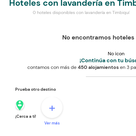
Hoteles con lavandería en Timb
0 hoteles disponibles con lavandería en Timbiquí
No encontramos hoteles 
No icon
¡Continúa con tu bús
contamos con más de
450 alojamientos
en 3 pa
Prueba otro destino
person_pin_circle
+
¡Cerca a ti!
Ver más