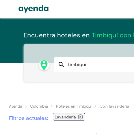
Encuentra hoteles en
Timbiquí con 
person_pin_circle
search
Con lavandería
Ayenda
Colombia
Hoteles en Timbiquí
highlight_off
Lavandería
Filtros actuales: