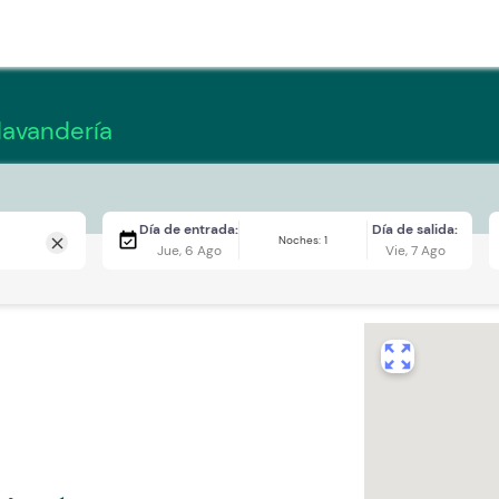
lavandería
Día de entrada:
Día de salida:
event_available
Noches: 1
close
Jue, 6 Ago
Vie, 7 Ago
zoom_out_map