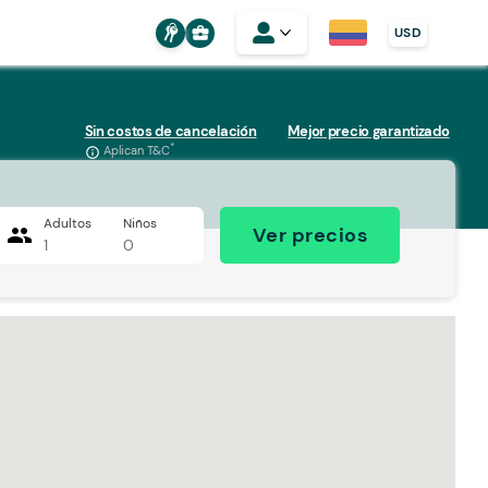
business_center
USD
Sin costos de cancelación
Mejor precio garantizado
*
Aplican T&C
info_outline
Adultos
Niños
people
Ver precios
1
0