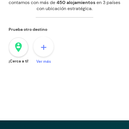
contamos con más de
450 alojamientos
en 3 países
con ubicación estratégica.
Prueba otro destino
+
person_pin_circle
¡Cerca a ti!
Ver más