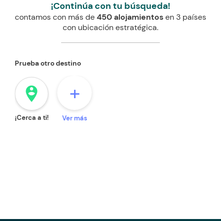
¡Continúa con tu búsqueda!
contamos con más de
450 alojamientos
en 3 países
con ubicación estratégica.
Prueba otro destino
+
person_pin_circle
¡Cerca a ti!
Ver más