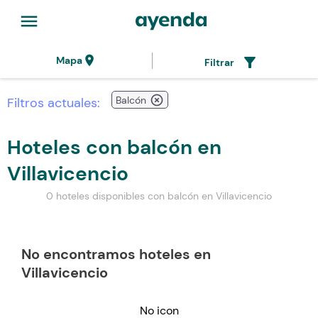
menu
location_on
filter_alt
Mapa
Filtrar
highlight_off
Balcón
Filtros actuales:
Hoteles con balcón en
Villavicencio
0 hoteles disponibles con balcón en Villavicencio
No encontramos hoteles en
Villavicencio
No icon