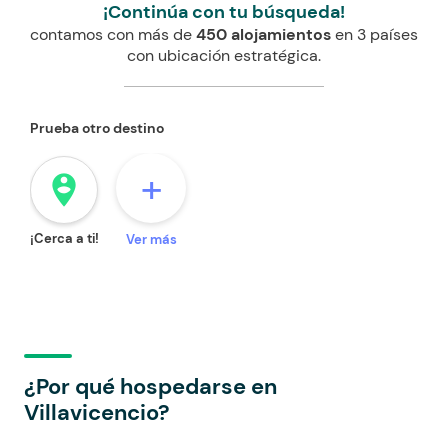
¡Continúa con tu búsqueda!
contamos con más de
450 alojamientos
en 3 países
con ubicación estratégica.
Prueba otro destino
+
person_pin_circle
¡Cerca a ti!
Ver más
¿Por qué hospedarse en
Villavicencio?