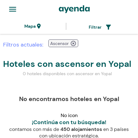
menu
location_on
filter_alt
Mapa
Filtrar
highlight_off
Ascensor
Filtros actuales:
Hoteles con ascensor en Yopal
0 hoteles disponibles con ascensor en Yopal
No encontramos hoteles en Yopal
No icon
¡Continúa con tu búsqueda!
contamos con más de
450 alojamientos
en 3 países
con ubicación estratégica.