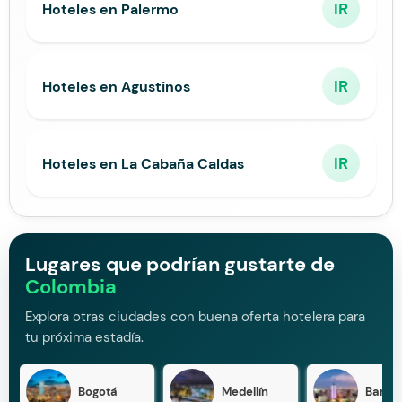
IR
Hoteles en Palermo
IR
Hoteles en Agustinos
IR
Hoteles en La Cabaña Caldas
Lugares que podrían gustarte de
Colombia
Explora otras ciudades con buena oferta hotelera para
tu próxima estadía.
Bogotá
Medellín
Barran