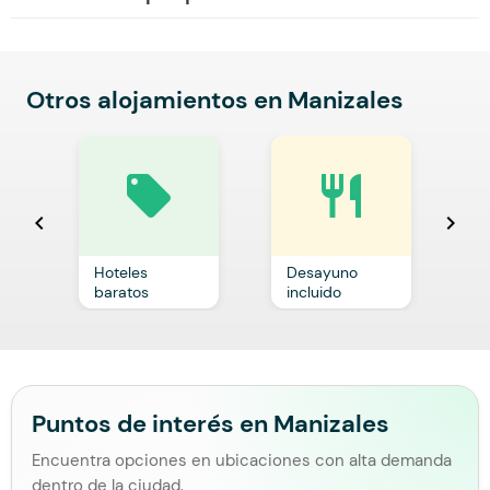
Otros alojamientos en Manizales
local_offer
restaurant
chevron_left
chevron_right
Hoteles
Desayuno
C
baratos
incluido
p
Puntos de interés en Manizales
Encuentra opciones en ubicaciones con alta demanda
dentro de la ciudad.