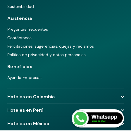
Sostenibilidad
Asistencia
Preguntas frecuentes
Contáctanos
Felicitaciones, sugerencias, quejas y reclamos
Política de privacidad y datos personales
Beneficios
Ayenda Empresas
Hoteles en Colombia
Hoteles en Medellín
Hoteles en Perú
Hoteles en Bogotá
Hoteles en Lima
Hoteles en México
Hoteles en Pereira
Hoteles en Arequipa