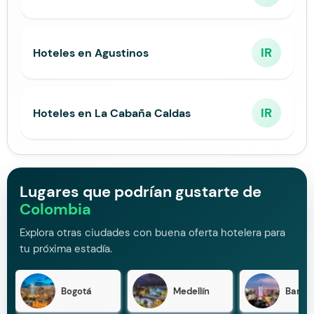
IR
Hoteles en Agustinos
IR
Hoteles en La Cabaña Caldas
Lugares que podrían gustarte de
Colombia
Explora otras ciudades con buena oferta hotelera para
tu próxima estadía.
Bogotá
Medellín
Barran