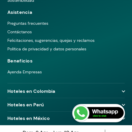
Sostenibilidad
Asistencia
Preguntas frecuentes
Contáctanos
Felicitaciones, sugerencias, quejas y reclamos
Política de privacidad y datos personales
Beneficios
Ayenda Empresas
Hoteles en Colombia
Hoteles en Medellín
Hoteles en Perú
Hoteles en Bogotá
Hoteles en Lima
Hoteles en México
Hoteles en Pereira
Hoteles en Arequipa
Hoteles en Barranquilla
Hoteles en Ciudad de México