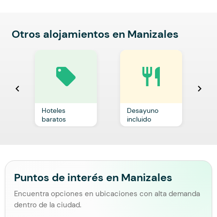
Otros alojamientos en Manizales
local_offer
restaurant
chevron_left
chevron_right
Hoteles
Desayuno
C
baratos
incluido
p
Puntos de interés en Manizales
Encuentra opciones en ubicaciones con alta demanda
dentro de la ciudad.