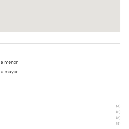
 a menor
 a mayor
s
(
4
)
(
8
)
(
8
)
(
8
)