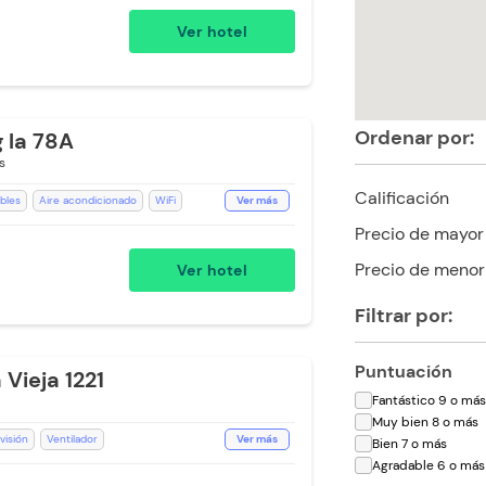
Ver hotel
Ordenar por:
 la 78A
s
Calificación
bles
Aire acondicionado
WiFi
Ver más
no
Baño Privado
Precio de mayor
llas
Aceptan Niños
Precio de menor
Ver hotel
Filtrar por:
Puntuación
Vieja 1221
Fantástico 9 o má
Muy bien 8 o más
visión
Ventilador
Ver más
Bien 7 o más
Agradable 6 o más
Escritorio
Ducha
Mini Bar