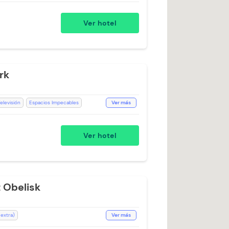
na de fumadores
Baño Privado
Toallas
Ver hotel
Cargo Extra)
rk
elevisión
Espacios Impecables
Ver más
Recepción de 24 horas
do
Ducha
Ascensor
Ventilador
Ver hotel
 Obelisk
 extra)
Ver más
a )
Plancha para Ropa