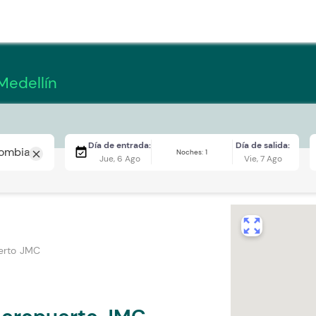
Medellín
Día de entrada:
Día de salida:
event_available
Noches: 1
close
Jue, 6 Ago
Vie, 7 Ago
zoom_out_map
erto JMC