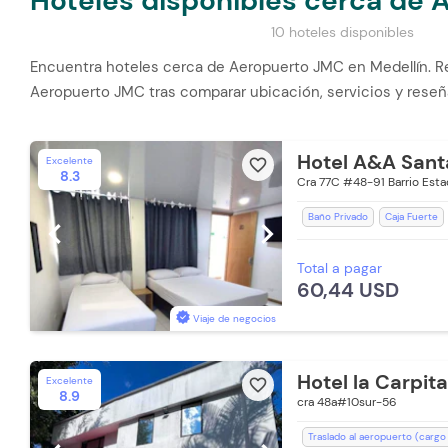
Hoteles disponibles cerca de
10 hoteles disponibles
Encuentra hoteles cerca de Aeropuerto JMC en Medellín. Re
Aeropuerto JMC tras comparar ubicación, servicios y reseñ
Hotel A&A Sant
Excelente
favorite_border
8.3
Cra 77C #48-91 Barrio Esta
Baño Privado
Caja Fuerte
chevron_left
chevron_right
Zona de fumadores
Estaci
Total a pagar
Aire acondicionado
Lavand
60,44 USD
Toallas de cuerpo
Espacios
Viaje de negocios
arrow_drop_down
arrow_drop_down
arrow_drop_down
$ 60,44
$ 24,68
$ 36,65
Hotel la Carpita
Excelente
favorite_border
8.9
cra 48a#10sur-56
arrow_drop_down
$ 31,35
Traslado al aeropuerto (cargo