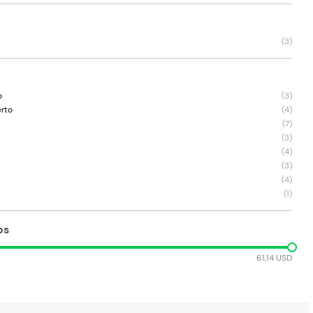
(
3
)
o
(
3
)
erto
(
4
)
(
7
)
(
3
)
(
4
)
(
3
)
(
4
)
(
1
)
os
61,14 USD