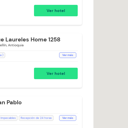
na de fumadores
Mini Bar
Ver hotel
e cuerpo
Ventilador
n Niños
WiFi
Espacios Impecables
e Laureles Home 1258
llín, Antioquia
a )
Ver más
 extra)
Plancha para Ropa
WiFi
llas
Aceptan Niños
Ver hotel
Desayuno (Cargo Extra)
Escritorio
ni Bar
Recepción de 24 horas
torio
Televisión
Desayuno incluido
ables
an Pablo
 Impecables
Recepción de 24 horas
Ver más
po
Baño Privado
Ducha
Toallas