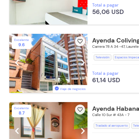
Total a pagar
Restaurante
56,06 USD
Ayenda Coliving
Excelente
favorite_border
9.6
Carrera 78 A 34 -47, Laurele
Televisión
Espacios Impeca
chevron_left
chevron_right
Escritorio
Ducha
Teléfo
Total a pagar
Recepción de 24 horas
Toa
61,14 USD
Toallas de cuerpo
Viaje de negocios
Ayenda Habana 
Excelente
favorite_border
8.7
Calle 10 Sur # 43A - 7
Traslado al aeropuerto
Tele
chevron_left
chevron_right
Espacios Impecables
WiFi