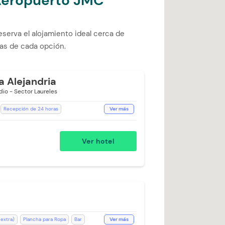
 Aeropuerto JMC
serva el alojamiento ideal cerca de
as de cada opción.
a Alejandria
dio - Sector Laureles
Recepción de 24 horas
Ver más
ón de Café
Room Service
ería (Cargo Extra)
WiFi
Ver hotel
 Impecables
Ducha
Toallas
 extra)
Plancha para Ropa
Bar
Ver más