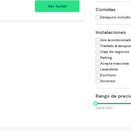
ptan Niños
Ver hotel
Comidas
bilidad)
Toallas de cuerpo
Desayuno incluído
Instalaciones
Aire acondicionad
Traslado al aeropu
Viaje de negocios
Parking
Acepta mascotas
Lavandería
Escritorio
Ascensor
Rango de preci
24,68 USD