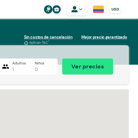
business_center
USD
Sin costos de cancelación
Mejor precio garantizado
*
Aplican T&C
info_outline
Adultos
Niños
people
Ver precios
1
0