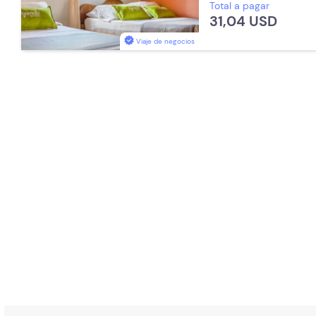
Total a pagar
Baño Privado
Toallas
Ace
31,04 USD
Parqueadero (Sujeto a Disponi
Viaje de negocios