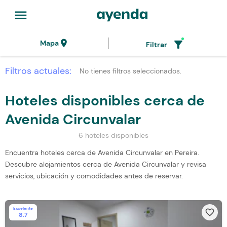
menu
location_on
filter_alt
Mapa
Filtrar
Filtros actuales:
No tienes filtros seleccionados.
Hoteles disponibles cerca de
Avenida Circunvalar
6 hoteles disponibles
Encuentra hoteles cerca de Avenida Circunvalar en Pereira.
Descubre alojamientos cerca de Avenida Circunvalar y revisa
servicios, ubicación y comodidades antes de reservar.
Excelente
favorite_border
8.7