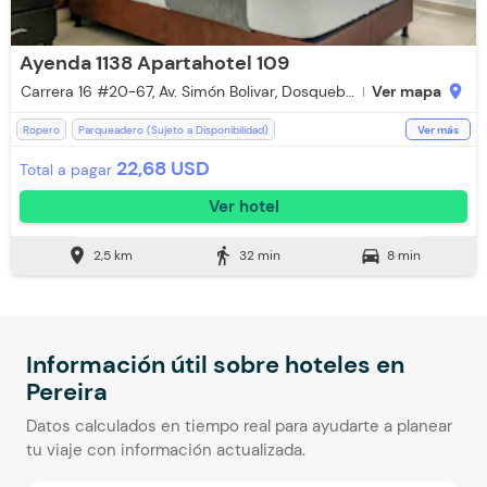
Ayenda 1138 Apartahotel 109
Carrera 16 #20-67, Av. Simón Bolivar, Dosquebradas, Risaralda
Ver mapa
location_on
Ropero
Parqueadero (Sujeto a Disponibilidad)
Ver más
Lavandería (Cargo Extra)
Ventilador
Espacios Impecables
WiFi
22,68 USD
Total a pagar
Televisión
Escritorio
Ducha
Baño Privado
Ver hotel
Recepción de 24 horas
Toallas
Aceptan Niños
Toallas de cuerpo
Estación de Café
Ascensor
location_on
directions_walk
directions_car
2,5 km
32 min
8 min
Información útil sobre hoteles en
Pereira
Datos calculados en tiempo real para ayudarte a planear
tu viaje con información actualizada.