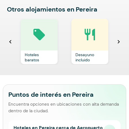
Otros alojamientos en Pereira
local_offer
restaurant
chevron_left
chevron_right
Hoteles
Desayuno
C
baratos
incluido
p
Puntos de interés en Pereira
Encuentra opciones en ubicaciones con alta demanda
dentro de la ciudad.
Hoteles en Pereira cerca de Aeropuerto