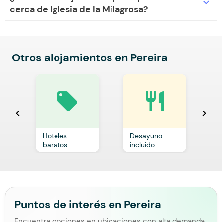
expand_more
cerca de Iglesia de la Milagrosa?
Otros alojamientos en Pereira
local_offer
restaurant
chevron_left
chevron_right
Hoteles
Desayuno
C
baratos
incluido
p
Puntos de interés en Pereira
Encuentra opciones en ubicaciones con alta demanda