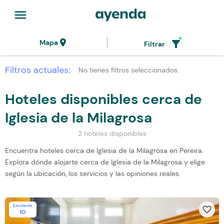
menu
location_on
filter_alt
Mapa
Filtrar
Filtros actuales:
No tienes filtros seleccionados.
Hoteles disponibles cerca de
Iglesia de la Milagrosa
2 hoteles disponibles
Encuentra hoteles cerca de Iglesia de la Milagrosa en Pereira.
Explora dónde alojarte cerca de Iglesia de la Milagrosa y elige
según la ubicación, los servicios y las opiniones reales.
Excelente
favorite_border
10