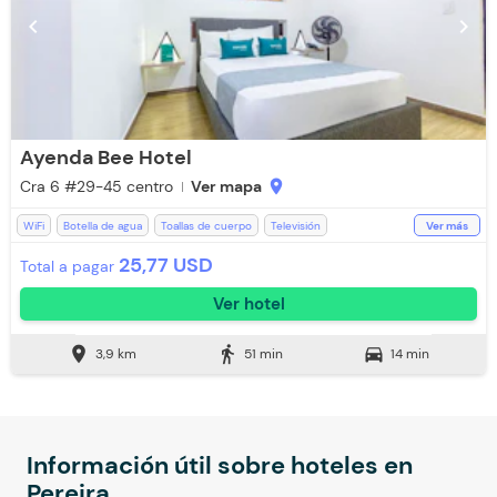
chevron_left
chevron_right
Ayenda Bee Hotel
Cra 6 #29-45 centro
Ver mapa
location_on
WiFi
Botella de agua
Toallas de cuerpo
Televisión
Ver más
Recepción de 24 horas
Aceptan Niños
Baño Privado
25,77 USD
Total a pagar
Parqueadero (Sujeto a Disponibilidad)
Ventilador
Toallas
Ver hotel
location_on
directions_walk
directions_car
3,9 km
51 min
14 min
Información útil sobre hoteles en
Pereira