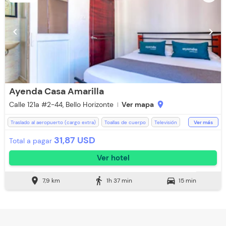
chevron_left
chevron_right
Ayenda Casa Amarilla
Calle 121a #2-44, Bello Horizonte
Ver mapa
location_on
Traslado al aeropuerto (cargo extra)
Toallas de cuerpo
Televisión
Ver más
Espacios Impecables
Baño Privado
Ducha
Aire acondicionado
31,87 USD
Total a pagar
WiFi
Toallas
Ver hotel
location_on
directions_walk
directions_car
7,9 km
1h 37 min
15 min