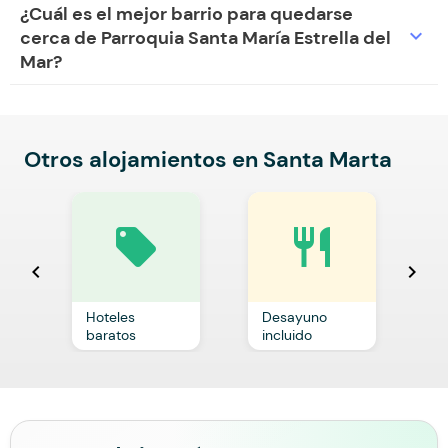
¿Cuál es el mejor barrio para quedarse
expand_more
cerca de Parroquia Santa María Estrella del
Mar?
Otros alojamientos en Santa Marta
local_offer
restaurant
chevron_left
chevron_right
Hoteles
Desayuno
C
baratos
incluido
p