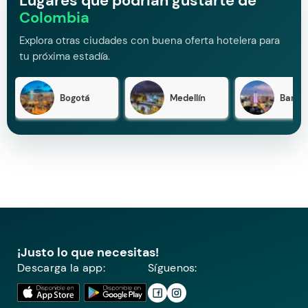
Lugares que podrían gustarte de
Colombia
Explora otras ciudades con buena oferta hotelera para
tu próxima estadía.
Bogotá
Medellín
Barran
¡Justo lo que necesitas!
Descarga la app:
Síguenos: