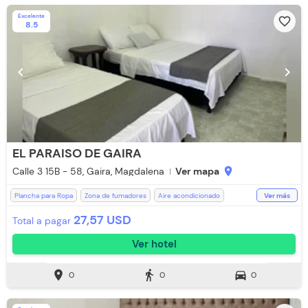
Excelente
favorite_border
8.5
chevron_left
chevron_right
EL PARAISO DE GAIRA
Calle 3 15B - 58, Gaira, Magdalena
Ver mapa
location_on
Plancha para Ropa
Zona de fumadores
Aire acondicionado
Ver más
Lavandería (Cargo Extra)
WiFi
Televisión
Cocina
27,57 USD
Total a pagar
Recepción de 24 horas
Parqueadero (Sujeto a Disponibilidad)
Ver hotel
location_on
directions_walk
directions_car
0
0
0