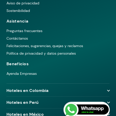
Aviso de privacidad
Sostenibilidad
Asistencia
Preguntas frecuentes
Contáctanos
Felicitaciones, sugerencias, quejas y reclamos
Política de privacidad y datos personales
Beneficios
Ayenda Empresas
Hoteles en Colombia
Hoteles en Medellín
Hoteles en Perú
Hoteles en Bogotá
Hoteles en Lima
Hoteles en México
Hoteles en Pereira