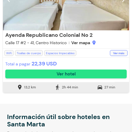
chevron_left
chevron_right
Ayenda Republicano Colonial No 2
Calle 17 #2 - 41, Centro Historico
Ver mapa
location_on
WiFi
Toallas de cuerpo
Espacios Impecables
Ver más
Recepción de 24 horas
Zona de fumadores
Aceptan Niños
22,39 USD
Total a pagar
Baño Privado
Aceptan mascotas pequeñas (Cargo Extra)
Ver hotel
Ventilador
Aire acondicionado
Toallas
location_on
directions_walk
directions_car
13,2 km
2h 44 min
27 min
Información útil sobre hoteles en
Santa Marta