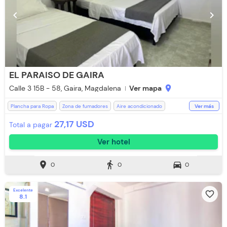
chevron_left
chevron_right
EL PARAISO DE GAIRA
Calle 3 15B - 58, Gaira, Magdalena
Ver mapa
location_on
Plancha para Ropa
Zona de fumadores
Aire acondicionado
Ver más
Lavandería (Cargo Extra)
WiFi
Televisión
Cocina
27,17 USD
Total a pagar
Recepción de 24 horas
Parqueadero (Sujeto a Disponibilidad)
Ver hotel
location_on
directions_walk
directions_car
0
0
0
Excelente
favorite_border
8.1