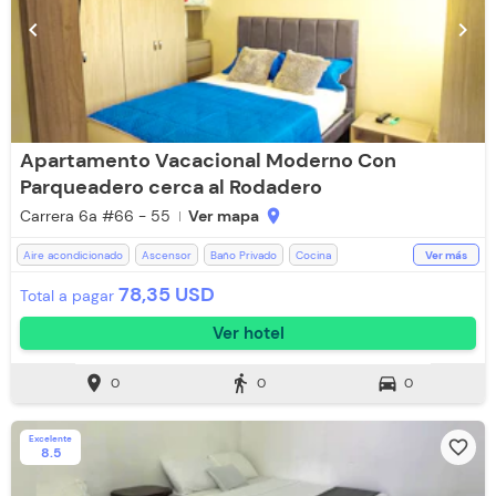
chevron_left
chevron_right
Apartamento Vacacional Moderno Con
Parqueadero cerca al Rodadero
Carrera 6a #66 - 55
Ver mapa
location_on
Aire acondicionado
Ascensor
Baño Privado
Cocina
Ver más
Lavandería
Parqueadero Externo
Parqueadero Nocturno
78,35 USD
Total a pagar
Recepción de 24 horas
Televisión
Toallas
Toallas de cuerpo
Ver hotel
Ventilador
WiFi
location_on
directions_walk
directions_car
0
0
0
Excelente
favorite_border
8.5