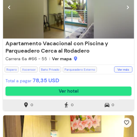
chevron_left
chevron_right
Apartamento Vacacional con Piscina y
Parqueadero Cerca al Rodadero
Carrera 6a #66 - 55
Ver mapa
location_on
Ropero
Ascensor
Baño Privado
Parqueadero Externo
Ver más
Parqueadero (Sujeto a Disponibilidad)
Piscina
78,35 USD
Total a pagar
Recepción de 24 horas
Televisión
Toallas
Toallas de cuerpo
Ver hotel
Aire acondicionado
WiFi
location_on
directions_walk
directions_car
0
0
0
favorite_border