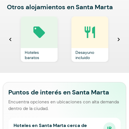
Otros alojamientos en Santa Marta
local_offer
restaurant
chevron_left
chevron_right
Hoteles
Desayuno
C
baratos
incluido
p
Puntos de interés en Santa Marta
Encuentra opciones en ubicaciones con alta demanda
dentro de la ciudad.
Hoteles en Santa Marta cerca de
IR