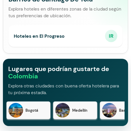
Explora hoteles en diferentes zonas de la ciudad según
tus preferencias de ubicación.
IR
Hoteles en El Progreso
Lugares que podrían gustarte de
Colombia
Explora otras ciudades con buena oferta hotelera para
tu próxima estadía.
Bogotá
Medellín
Barran