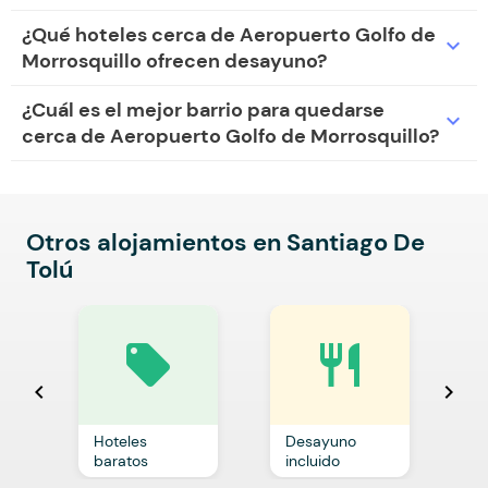
¿Qué hoteles cerca de Aeropuerto Golfo de
expand_more
Morrosquillo ofrecen desayuno?
¿Cuál es el mejor barrio para quedarse
expand_more
cerca de Aeropuerto Golfo de Morrosquillo?
Otros alojamientos en Santiago De
Tolú
local_offer
restaurant
chevron_left
chevron_right
Hoteles
Desayuno
C
baratos
incluido
p