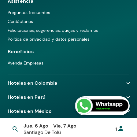
Asistencia
Preguntas frecuentes
Contáctanos
Felicitaciones, sugerencias, quejas y reclamos
Política de privacidad y datos personales
Beneficios
Ayenda Empresas
Hoteles en Colombia
Hoteles en Medellín
Hoteles en Perú
Hoteles en Bogotá
Hoteles en Lima
Hoteles en México
Hoteles en Pereira
Hoteles en Arequipa
Hoteles en Barranquilla
Hoteles en Ciudad de México
Jue, 6 Ago - Vie, 7 Ago
Hoteles en Piura
© 2026 Ayenda. Todos los derechos reservados.
person
search
1
Hoteles en Cali
Hoteles en Guadalajara
Santiago De Tolú
Términos y condiciones
Política de privacidad
Hoteles en Cusco