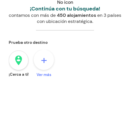
No icon
¡Continúa con tu búsqueda!
contamos con más de
450 alojamientos
en 3 países
con ubicación estratégica.
Prueba otro destino
+
person_pin_circle
¡Cerca a ti!
Ver más