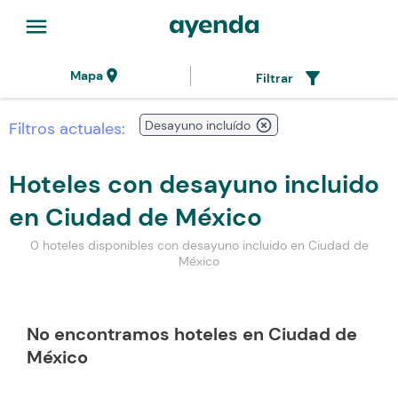
menu
location_on
filter_alt
Mapa
Filtrar
highlight_off
Desayuno incluído
Filtros actuales:
Hoteles con desayuno incluido
en Ciudad de México
0 hoteles disponibles con desayuno incluido en Ciudad de
México
No encontramos hoteles en Ciudad de
México