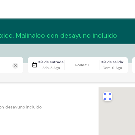
ico, Malinalco con desayuno incluido
Día de entrada:
Día de salida:
event_available
Noches: 1
close
Sáb, 8 Ago
Dom, 9 Ago
zoom_out_map
on desayuno incluido