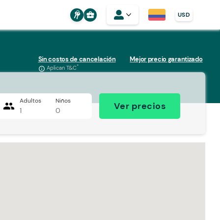
business_center
USD
Sin costos de cancelación
Mejor precio garantizado
*
Aplican T&C
info_outline
Adultos
Niños
people
Ver precios
1
0