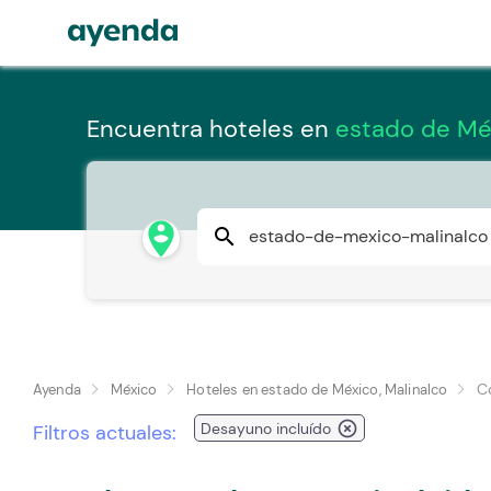
Encuentra hoteles en
estado de Méx
person_pin_circle
search
C
Ayenda
México
Hoteles en estado de México, Malinalco
highlight_off
Desayuno incluído
Filtros actuales: