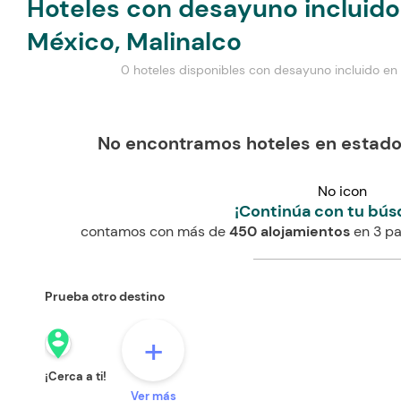
Hoteles con desayuno incluido
México, Malinalco
0 hoteles disponibles con desayuno incluido en
No encontramos hoteles en estado
No icon
¡Continúa con tu bús
contamos con más de
450 alojamientos
en 3 pa
Prueba otro destino
person_pin_circle
+
¡Cerca a ti!
Ver más