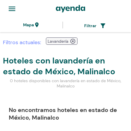
menu
location_on
filter_alt
Mapa
Filtrar
highlight_off
Lavandería
Filtros actuales:
Hoteles con lavandería en
estado de México, Malinalco
0 hoteles disponibles con lavandería en estado de México,
Malinalco
No encontramos hoteles en estado de
México, Malinalco