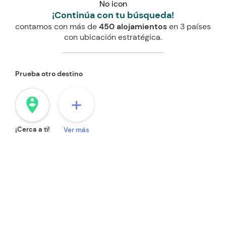
No icon
¡Continúa con tu búsqueda!
contamos con más de
450 alojamientos
en 3 países
con ubicación estratégica.
Prueba otro destino
+
person_pin_circle
¡Cerca a ti!
Ver más