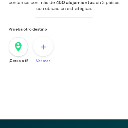
contamos con más de
450 alojamientos
en 3 países
con ubicación estratégica.
Prueba otro destino
+
person_pin_circle
¡Cerca a ti!
Ver más