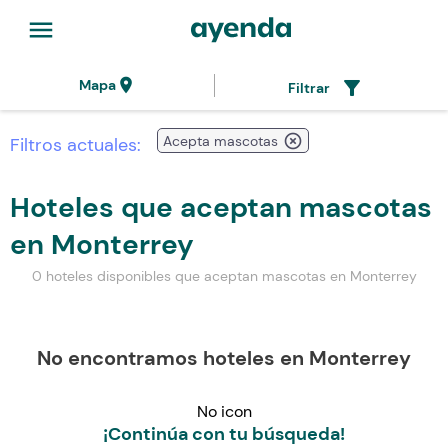
menu
location_on
filter_alt
Mapa
Filtrar
highlight_off
Acepta mascotas
Filtros actuales:
Hoteles que aceptan mascotas
en Monterrey
0 hoteles disponibles que aceptan mascotas en Monterrey
No encontramos hoteles en Monterrey
No icon
¡Continúa con tu búsqueda!