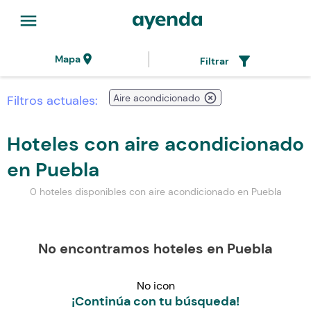
menu
location_on
filter_alt
Mapa
Filtrar
highlight_off
Aire acondicionado
Filtros actuales:
Hoteles con aire acondicionado
en Puebla
0 hoteles disponibles con aire acondicionado en Puebla
No encontramos hoteles en Puebla
No icon
¡Continúa con tu búsqueda!