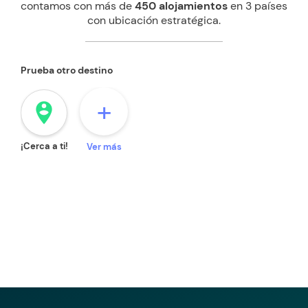
contamos con más de
450 alojamientos
en 3 países
con ubicación estratégica.
Prueba otro destino
+
person_pin_circle
¡Cerca a ti!
Ver más