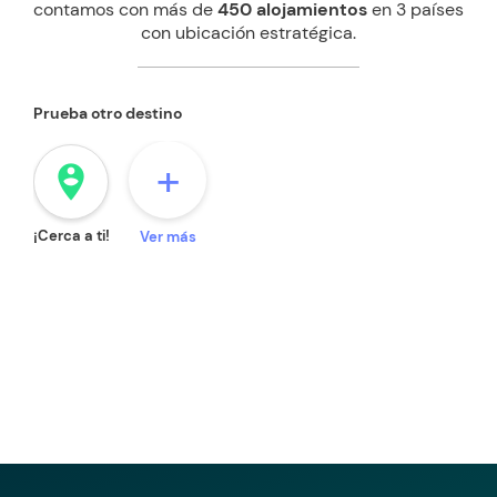
contamos con más de
450 alojamientos
en 3 países
con ubicación estratégica.
Prueba otro destino
+
person_pin_circle
¡Cerca a ti!
Ver más