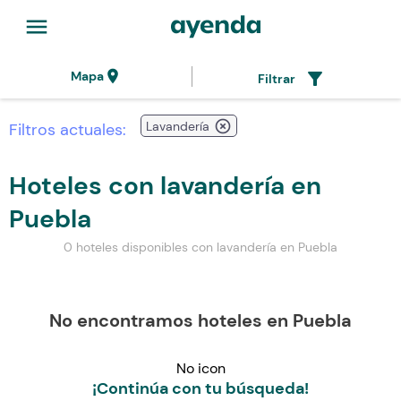
menu
location_on
filter_alt
Mapa
Filtrar
highlight_off
Lavandería
Filtros actuales:
Hoteles con lavandería en
Puebla
0 hoteles disponibles con lavandería en Puebla
No encontramos hoteles en Puebla
No icon
¡Continúa con tu búsqueda!