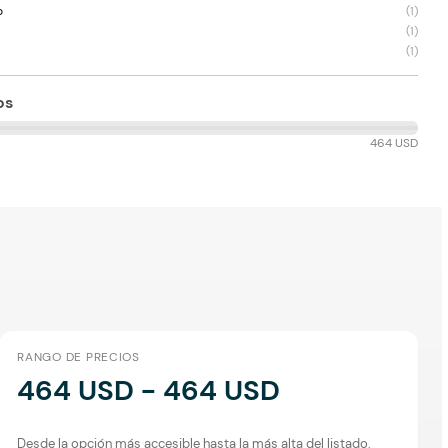
o
(
1
)
(
1
)
(
1
)
os
464 USD
RANGO DE PRECIOS
464 USD - 464 USD
Desde la opción más accesible hasta la más alta del listado.