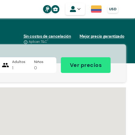
business_center
USD
Sin costos de cancelación
Mejor precio garantizado
*
Aplican T&C
info_outline
Adultos
Niños
people
Ver precios
1
0