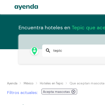
Encuentra hoteles en
Tepic que ac
person_pin_circle
search
Que aceptan mascota
Ayenda
México
Hoteles en Tepic
highlight_off
Acepta mascotas
Filtros actuales: