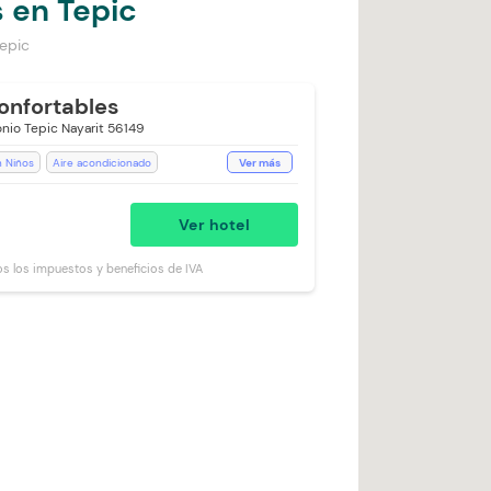
 en Tepic
epic
onfortables
nio Tepic Nayarit 56149
 Niños
Aire acondicionado
Ver más
ritorio
Jacuzzi
isión
Televisión con Netflix
Toallas
Ver hotel
Cargo Extra)
WiFi
os los impuestos y beneficios de IVA