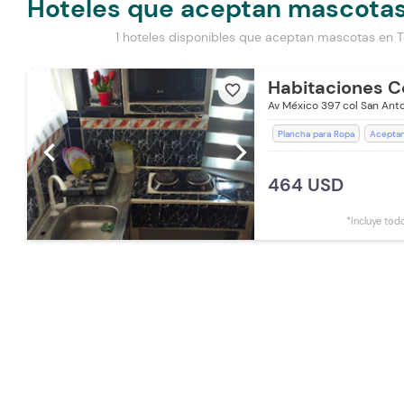
Hoteles que aceptan mascotas
1 hoteles disponibles que aceptan mascotas en T
Habitaciones C
favorite_border
Av México 397 col San Anto
Plancha para Ropa
Aceptan
chevron_left
chevron_right
Baño Privado
Cocina
Esc
Parqueadero Externo
Telev
464 USD
Aceptan mascotas pequeñas (
*Incluye tod