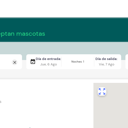
eptan mascotas
Día de entrada:
Día de salida:
event_available
Noches: 1
close
Jue, 6 Ago
Vie, 7 Ago
zoom_out_map
s