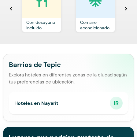
restaurant
ac_unit
chevron_left
chevron_right
Con desayuno
Con aire
C
incluido
acondicionado
a
Barrios de Tepic
Explora hoteles en diferentes zonas de la ciudad según
tus preferencias de ubicación.
IR
Hoteles en Nayarit