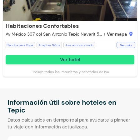
Habitaciones Confortables
Av México 397 col San Antonio Tepic Nayarit 56149
Ver mapa
location_on
Plancha para Ropa
Aceptan Niños
Aire acondicionado
Ver más
Baño Privado
Cocina
Escritorio
Jacuzzi
Parqueadero Externo
Ver hotel
Televisión
Televisión con Netflix
Toallas
Aceptan mascotas pequeñas (Cargo Extra)
WiFi
*Incluye todos los impuestos y beneficios de IVA
Información útil sobre hoteles en
Tepic
Datos calculados en tiempo real para ayudarte a planear
tu viaje con información actualizada.