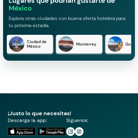
Lugares que podrían gustarte de
México
Explora otras ciudades con buena oferta hotelera para
tu próxima estadía.
Ciudad de
Monterrey
Guada
México
¡Justo lo que necesitas!
Descarga la app:
Síguenos: