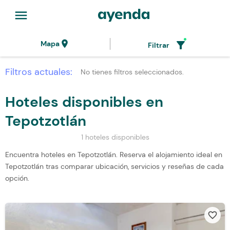
menu
location_on
filter_alt
Mapa
Filtrar
Filtros actuales:
No tienes filtros seleccionados.
Hoteles disponibles en
Tepotzotlán
1 hoteles disponibles
Encuentra hoteles en Tepotzotlán. Reserva el alojamiento ideal en
Tepotzotlán tras comparar ubicación, servicios y reseñas de cada
opción.
favorite_border