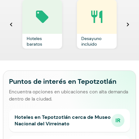
local_offer
restaurant
chevron_left
chevron_right
Hoteles
Desayuno
C
baratos
incluido
p
Puntos de interés en Tepotzotlán
Encuentra opciones en ubicaciones con alta demanda
dentro de la ciudad.
Hoteles en Tepotzotlán cerca de Museo
IR
Nacional del Virreinato