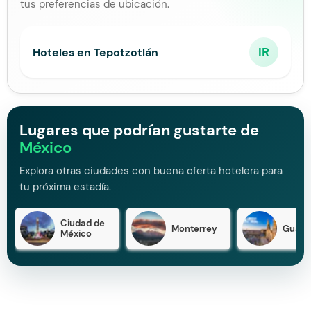
tus preferencias de ubicación.
IR
Hoteles en Tepotzotlán
Lugares que podrían gustarte de
México
Explora otras ciudades con buena oferta hotelera para
tu próxima estadía.
Ciudad de
Monterrey
Guada
México