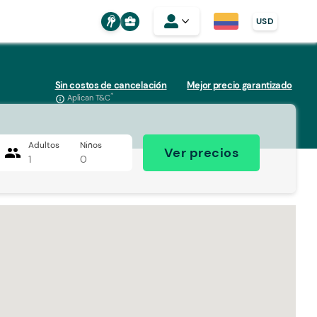
business_center
USD
Sin costos de cancelación
Mejor precio garantizado
*
Aplican T&C
info_outline
Adultos
Niños
people
Ver precios
1
0