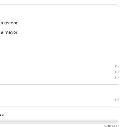
 a menor
 a mayor
(
1
)
(
1
)
(
1
)
(
1
)
os
41,51 USD