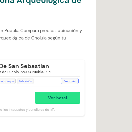
Zona Arqueológica de
s
n Puebla. Compara precios, ubicación y
Arqueológica de Cholula según tu
De San Sebastian
co de Puebla, 72000 Puebla, Pue.
 de cuerpo
Televisión
Ver más
ción de 24 horas
Aceptan Niños
ntos
Toallas
Botella de agua
Ver hotel
os los impuestos y beneficios de IVA