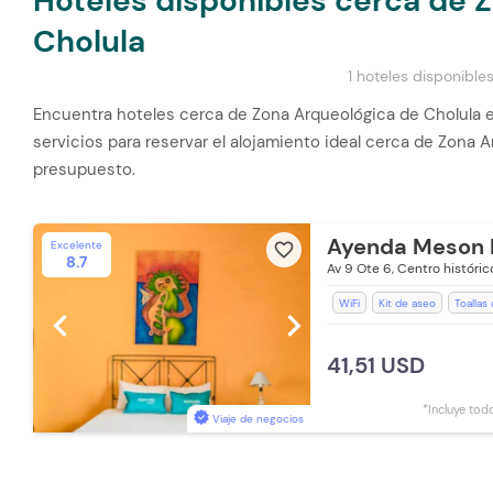
Hoteles disponibles cerca de 
Cholula
1 hoteles disponible
Encuentra hoteles cerca de Zona Arqueológica de Cholula e
servicios para reservar el alojamiento ideal cerca de Zona 
presupuesto.
Ayenda Meson 
Excelente
favorite_border
8.7
Av 9 Ote 6, Centro históri
WiFi
Kit de aseo
Toallas
chevron_left
chevron_right
Espacios Impecables
Recep
Baño Privado
Salón de Eve
41,51 USD
Ducha
*Incluye tod
Viaje de negocios