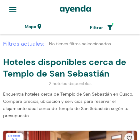
menu
location_on
filter_alt
Mapa
Filtrar
Filtros actuales:
No tienes filtros seleccionados.
Hoteles disponibles cerca de
Templo de San Sebastián
2 hoteles disponibles
Encuentra hoteles cerca de Templo de San Sebastián en Cusco.
Compara precios, ubicación y servicios para reservar el
alojamiento ideal cerca de Templo de San Sebastián según tu
presupuesto.
Excelente
favorite_border
9.2