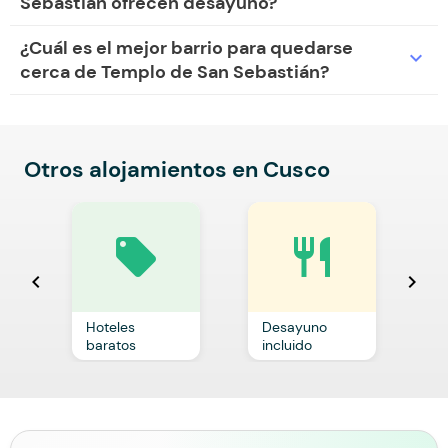
Sebastián ofrecen desayuno?
¿Cuál es el mejor barrio para quedarse
expand_more
cerca de Templo de San Sebastián?
Otros alojamientos en Cusco
local_offer
restaurant
chevron_left
chevron_right
Hoteles
Desayuno
C
baratos
incluido
p