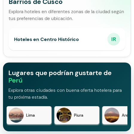
Barrios de Cusco
Explora hoteles en diferentes zonas de la ciudad según
tus preferencias de ubicación.
IR
Hoteles en Centro Histórico
Lugares que podrían gustarte de
Perú
Explora otras ciudades con buena oferta hotelera para
tu próxima estadía.
Lima
Piura
Arequ