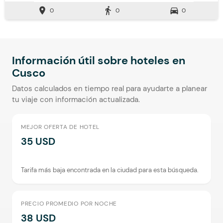
Zona de fumadores
Aceptan Niños
Baño Privado
Ducha
location_on
directions_walk
directions_car
0
0
0
Caja Fuerte
Toallas
Secador de pelo
Lavandería (Cargo Extra)
Desayuno incluido
Calefaccion
Mini Tienda
Escritorio
Información útil sobre hoteles en
Cusco
Datos calculados en tiempo real para ayudarte a planear
tu viaje con información actualizada.
MEJOR OFERTA DE HOTEL
35 USD
Tarifa más baja encontrada en la ciudad para esta búsqueda.
PRECIO PROMEDIO POR NOCHE
38 USD