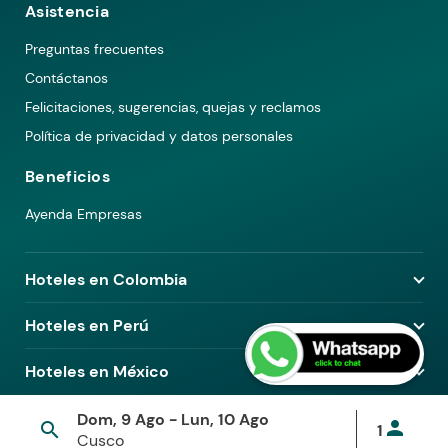
Asistencia
Preguntas frecuentes
Contáctanos
Felicitaciones, sugerencias, quejas y reclamos
Política de privacidad y datos personales
Beneficios
Ayenda Empresas
Hoteles en Colombia
Hoteles en Medellín
Hoteles en Perú
Hoteles en Bogotá
Hoteles en Lima
Hoteles en México
Hoteles en Pereira
Hoteles en Arequipa
Hoteles en Barranquilla
Hoteles en Ciudad de México
Dom, 9 Ago - Lun, 10 Ago
Hoteles en Piura
© 2026 Ayenda. Todos los derechos reservados.
person
search
1
Hoteles en Cali
Hoteles en Guadalajara
Cusco
Términos y condiciones
Política de privacidad