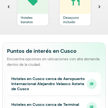
local_offer
restaurant
chevron_left
chevron_right
Hoteles
Desayuno
C
baratos
incluido
p
Puntos de interés en Cusco
Encuentra opciones en ubicaciones con alta demanda
dentro de la ciudad.
Hoteles en Cusco cerca de Aeropuerto
IR
Internacional Alejandro Velasco Astete
de Cusco
Hoteles en Cusco cerca de Terminal
IR