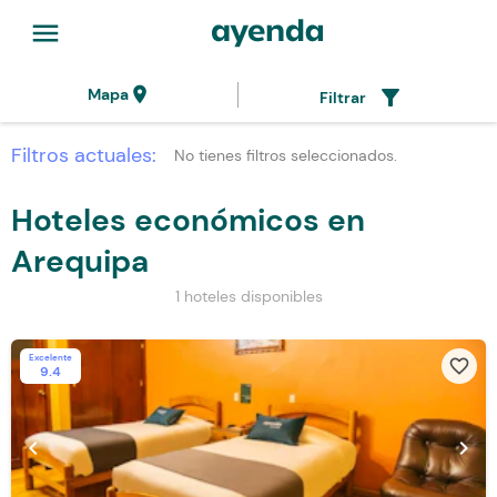
menu
location_on
filter_alt
Mapa
Filtrar
Filtros actuales:
No tienes filtros seleccionados.
Hoteles económicos en
Arequipa
1 hoteles disponibles
Excelente
favorite_border
9.4
chevron_left
chevron_right