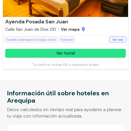
Ayenda Posada San Juan
Calle San Juan de Dios 210
Ver mapa
location_on
Traslado al aeropuerto (cargo extra)
Televisión
Ver más
Espacios Impecables
WiFi
Teléfono
Recepción de 24 horas
Ver hotel
Salón de Eventos
Desayuno incluido
Toallas de cuerpo
Baño Privado
Ducha
Kit de aseo
Toallas
*La tarifa no incluye IGV ni impuestos locales
Información útil sobre hoteles en
Arequipa
Datos calculados en tiempo real para ayudarte a planear
tu viaje con información actualizada.