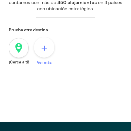
contamos con más de
450 alojamientos
en 3 países
con ubicación estratégica.
Prueba otro destino
+
person_pin_circle
¡Cerca a ti!
Ver más