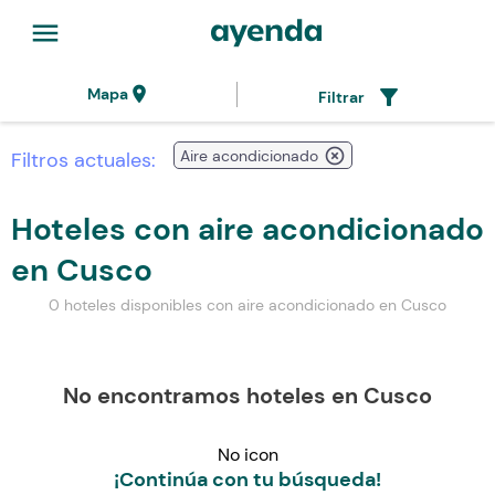
menu
location_on
filter_alt
Mapa
Filtrar
highlight_off
Aire acondicionado
Filtros actuales:
Hoteles con aire acondicionado
en Cusco
0 hoteles disponibles con aire acondicionado en Cusco
No encontramos hoteles en Cusco
No icon
¡Continúa con tu búsqueda!