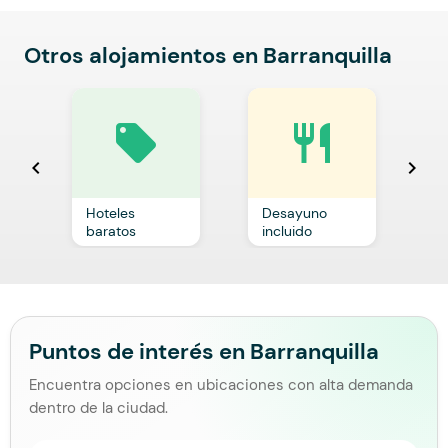
Otros alojamientos en Barranquilla
local_offer
restaurant
chevron_left
chevron_right
Hoteles
Desayuno
C
baratos
incluido
p
Puntos de interés en Barranquilla
Encuentra opciones en ubicaciones con alta demanda
dentro de la ciudad.