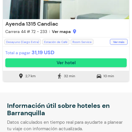
Ayenda 1315 Candiac
Carrera 44 # 72 - 233
Ver mapa
location_on
Desayuno (Cargo Extra)
Estación de Café
Room Service
Ver más
Parqueadero (Sujeto a Disponibilidad)
Lavandería (Cargo Extra)
31,19 USD
Total a pagar
Mini Bar
Botones
Televisión
Ventilador
Aire acondicionado
Ver hotel
Espacios Impecables
WiFi
Aceptan Niños
Toallas de cuerpo
Baño Privado
Ducha
Toallas
Restaurante
location_on
directions_walk
directions_car
2,7 km
32 min
10 min
Información útil sobre hoteles en
Barranquilla
Datos calculados en tiempo real para ayudarte a planear
tu viaje con información actualizada.