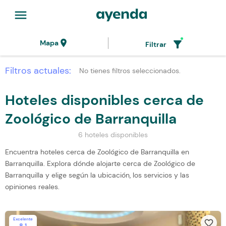
menu
location_on
filter_alt
Mapa
Filtrar
Filtros actuales:
No tienes filtros seleccionados.
Hoteles disponibles cerca de
Zoológico de Barranquilla
6 hoteles disponibles
Encuentra hoteles cerca de Zoológico de Barranquilla en
Barranquilla. Explora dónde alojarte cerca de Zoológico de
Barranquilla y elige según la ubicación, los servicios y las
opiniones reales.
Excelente
favorite_border
8.1