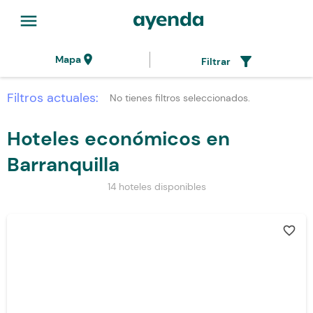
menu
location_on
filter_alt
Mapa
Filtrar
Filtros actuales:
No tienes filtros seleccionados.
Hoteles económicos en
Barranquilla
14 hoteles disponibles
favorite_border