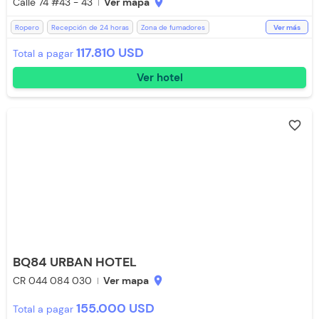
Calle 74 #43 - 43
Ver mapa
location_on
Ropero
Recepción de 24 horas
Zona de fumadores
Ver más
Estación de Café
Room Service
Bar
Aire acondicionado
117.810 USD
Total a pagar
Lavandería (Cargo Extra)
WiFi
Televisión
Espacios Impecables
Ver hotel
Ducha
Aceptan Mascotas
Aceptan Niños
Caja Fuerte
Parqueadero (Sujeto a Disponibilidad)
favorite_border
BQ84 URBAN HOTEL
CR 044 084 030
Ver mapa
location_on
155.000 USD
Total a pagar