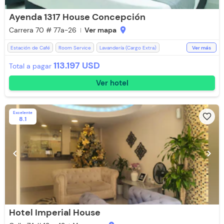
Ayenda 1317 House Concepción
Carrera 70 # 77a-26
Ver mapa
location_on
Estación de Café
Room Service
Lavandería (Cargo Extra)
Ver más
Televisión
Aire acondicionado
Espacios Impecables
WiFi
113.197 USD
Total a pagar
Desayuno incluido
Escritorio
Ducha
Ver hotel
Parqueadero (Sujeto a Disponibilidad)
Baño Privado
Aceptan Mascotas
Toallas
Desayuno incluido (Lunes a Sábado)
Aceptan Niños
Toallas de cuerpo
Excelente
favorite_border
8.1
chevron_left
chevron_right
Hotel Imperial House