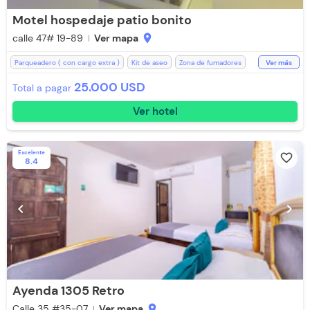
Motel hospedaje patio bonito
calle 47# 19-89
Ver mapa
location_on
Parqueadero ( con cargo extra )
Kit de aseo
Zona de fumadores
Ver más
Toallas de cuerpo
Televisión
Espacios Impecables
Cocina
25.000 USD
Total a pagar
WiFi
Ventilador
Aire acondicionado
Lavandería (Cargo Extra)
Ver hotel
Jacuzzi
Baño Privado
Ducha
Excelente
favorite_border
8.4
chevron_left
chevron_right
Ayenda 1305 Retro
Calle 35 #35-07
Ver mapa
location_on