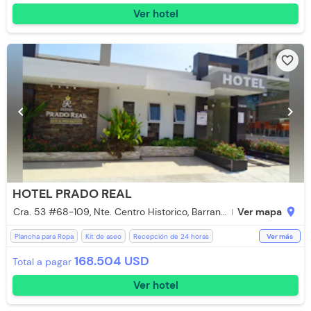
Ver hotel
favorite_border
chevron_left
chevron_right
HOTEL PRADO REAL
Cra. 53 #68-109, Nte. Centro Historico, Barranquilla, Atlántico
Ver mapa
location_on
Plancha para Ropa
Kit de aseo
Recepción de 24 horas
Ver más
Escritorio
Toallas de cuerpo
Televisión
Espacios Impecables
168.504 USD
Total a pagar
Estación de Café
Planta Electrica
Ducha
Ventilador
Ver hotel
Silla Escritorio
Aire acondicionado
Secador de pelo
Parqueadero (Sujeto a Disponibilidad)
Lavandería (Cargo Extra)