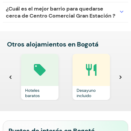
¿Cuál es el mejor barrio para quedarse
expand_more
cerca de Centro Comercial Gran Estación ?
Otros alojamientos en Bogotá
local_offer
restaurant
chevron_left
chevron_right
Hoteles
Desayuno
C
baratos
incluido
p
Puntos de interés en Bogotá