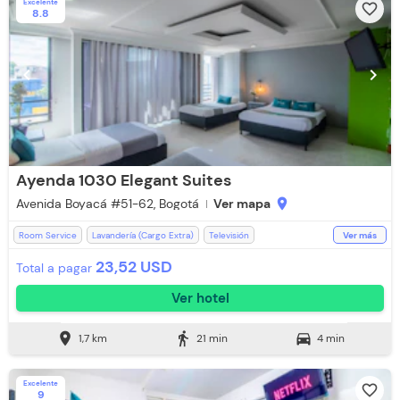
Excelente
favorite_border
8.8
chevron_left
chevron_right
Ayenda 1030 Elegant Suites
Avenida Boyacá #51-62, Bogotá
Ver mapa
location_on
Room Service
Lavandería (Cargo Extra)
Televisión
Ver más
Espacios Impecables
WiFi
Desayuno incluido
Ducha
23,52 USD
Total a pagar
Baño Privado
Recepción de 24 horas
Toallas
Aceptan Niños
Ver hotel
Toallas de cuerpo
location_on
directions_walk
directions_car
1,7 km
21 min
4 min
Excelente
favorite_border
9