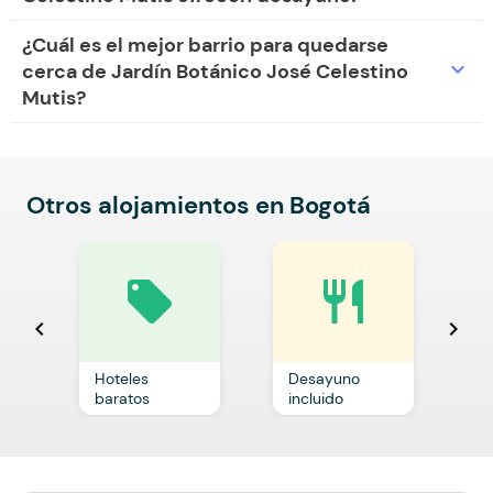
¿Cuál es el mejor barrio para quedarse
expand_more
cerca de Jardín Botánico José Celestino
Mutis?
Otros alojamientos en Bogotá
local_offer
restaurant
chevron_left
chevron_right
Hoteles
Desayuno
C
baratos
incluido
p