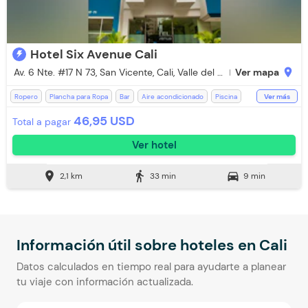
Hotel Six Avenue Cali
Av. 6 Nte. #17 N 73, San Vicente, Cali, Valle del Cauca
Ver mapa
location_on
Ropero
Plancha para Ropa
Bar
Aire acondicionado
Piscina
Ver más
Restaurante
Jacuzzi
WiFi
Caja Fuerte
Toallas de cuerpo
46,95 USD
Total a pagar
Televisión
Desayuno incluido
Baño Privado
Aceptan Niños
Ver hotel
Aceptan Mascotas
Aceptan mascotas pequeñas (Cargo Extra)
Ascensor
Ducha
Espacios Impecables
Estación de Café
location_on
directions_walk
directions_car
2,1 km
33 min
9 min
Mini Bar
Mini Tienda
Silla Escritorio
Teléfono
Toallas
Ventilador
Zona de fumadores
Aceptan Mascotas (Cargo Extra)
Escritorio
Parqueadero Nocturno
Recepción de 24 horas
Secador de pelo
Room Service
Información útil sobre hoteles en
Cali
Datos calculados en tiempo real para ayudarte a planear
tu viaje con información actualizada.