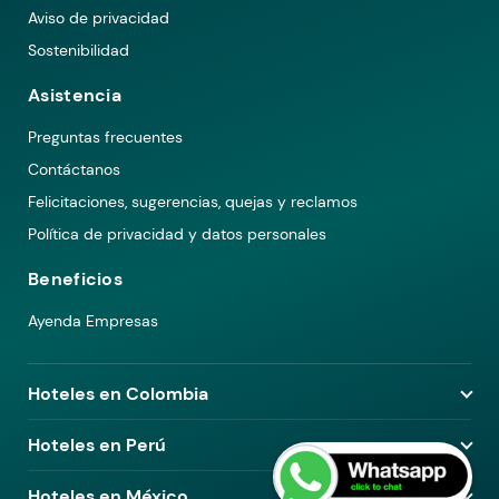
Aviso de privacidad
Sostenibilidad
Asistencia
Preguntas frecuentes
Contáctanos
Felicitaciones, sugerencias, quejas y reclamos
Política de privacidad y datos personales
Beneficios
Ayenda Empresas
Hoteles en Colombia
Hoteles en Medellín
Hoteles en Perú
Hoteles en Bogotá
Hoteles en Lima
Hoteles en México