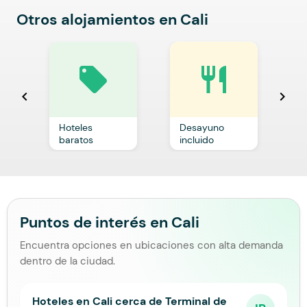
Otros alojamientos en Cali
local_offer
restaurant
chevron_left
chevron_right
Hoteles
Desayuno
C
baratos
incluido
p
Puntos de interés en Cali
Encuentra opciones en ubicaciones con alta demanda
dentro de la ciudad.
Hoteles en Cali cerca de Terminal de