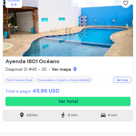
Excelente
favorite_border
8.9
chevron_left
chevron_right
Ayenda 1801 Océano
Diagonal 21 #45 - 35
Ver mapa
location_on
Plancha para Ropa
Parqueadero (Sujeto a Disponibilidad)
Ver más
Lavandería (Cargo Extra)
Mini Bar
Salón de Eventos
Caja Fuerte
45,86 USD
Total a pagar
Televisión
Ventilador
Ascensor
Espacios Impecables
WiFi
Ver hotel
Desayuno incluido
Escritorio
Ducha
Toallas de cuerpo
Teléfono
Baño Privado
Recepción de 24 horas
location_on
directions_walk
directions_car
0,8 km
9 min
4 min
Aire acondicionado
Aceptan Niños
Toallas
Piscina
Restaurante