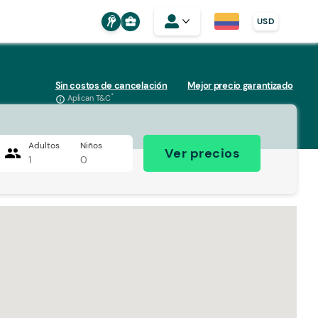
business_center
USD
Sin costos de cancelación
Mejor precio garantizado
*
Aplican T&C
info_outline
Adultos
Niños
people
Ver precios
1
0