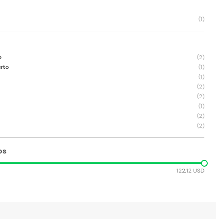
(
1
)
o
(
2
)
erto
(
1
)
(
1
)
(
2
)
(
2
)
(
1
)
(
2
)
(
2
)
os
122,12 USD