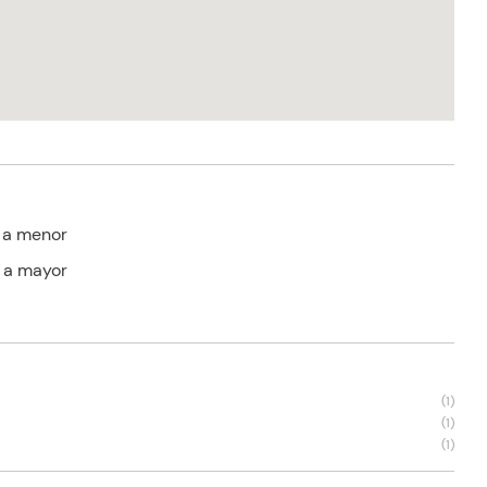
 a menor
 a mayor
(
1
)
(
1
)
(
1
)