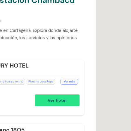
 Estación Chambacú
s
 en Cartagena. Explora dónde alojarte
icación, los servicios y las opiniones
RY HOTEL
erto (cargo extra)
Plancha para Ropa
Ver más
res
Toallas de cuerpo
Televisión
ono
Estación de Café
Ver hotel
scotas (Cargo Extra)
Room Service
a
Mini Bar
Salón de Eventos
Cargo Extra)
Aceptan Mascotas
re acondicionado
Secador de pelo
ano 1805