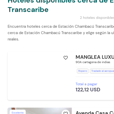
Hoteles disponibles cerca de
Transcaribe
2 hoteles disponible
Encuentra hoteles cerca de Estación Chambacú Transcaribe
cerca de Estación Chambacú Transcaribe y elige según la ub
reales.
MANGLEA LUXU
favorite_border
90A cartagena de indias
Ropero
Traslado al aeropu
Escritorio
Zona de fumado
Total a pagar
Espacios Impecables
Teléf
122,12 USD
Planta Electrica
Aceptan Ma
Televisión con Netflix
Duch
Aceptan mascotas pequeñas (
Toallas
Silla Escritorio
Ai
Ayenda Casa C
Excelente
favorite_border