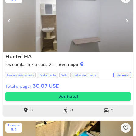
chevron_left
chevron_right
Hostel HA
los corales mz a casa 23
Ver mapa
location_on
Aire acondicionado
Restaurante
WiFi
Toallas de cuerpo
Ver más
Televisión
Espacios Impecables
Ducha
Toallas
Baño Privado
30,07 USD
Total a pagar
Ver hotel
location_on
directions_walk
directions_car
0
0
0
Excelente
favorite_border
9.4