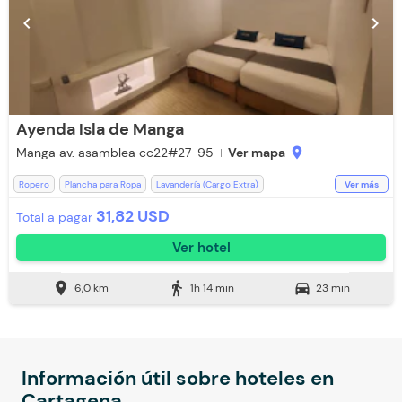
chevron_left
chevron_right
Ayenda Isla de Manga
Manga av. asamblea cc22#27-95
Ver mapa
location_on
Ropero
Plancha para Ropa
Lavandería (Cargo Extra)
Ver más
Baño Privado
Ducha
Toallas
WiFi
Toallas de cuerpo
31,82 USD
Total a pagar
Televisión
Espacios Impecables
Aceptan Niños
Ver hotel
Aire acondicionado
Bar
Escritorio
Estación de Café
Restaurante
Secador de pelo
Silla Escritorio
Zona de fumadores
location_on
directions_walk
directions_car
6,0 km
1h 14 min
23 min
Información útil sobre hoteles en
Cartagena