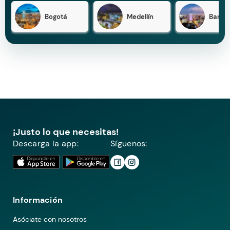
Bogotá
Medellín
Barran
¡Justo lo que necesitas!
Descarga la app:
Síguenos:
Información
Asóciate con nosotros