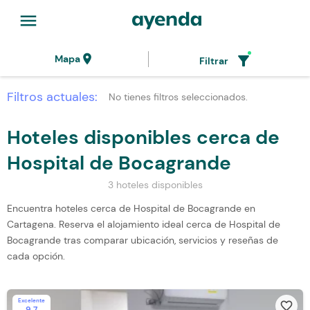
menu
location_on
filter_alt
Mapa
Filtrar
Filtros actuales:
No tienes filtros seleccionados.
Hoteles disponibles cerca de
Hospital de Bocagrande
3 hoteles disponibles
Encuentra hoteles cerca de Hospital de Bocagrande en
Cartagena. Reserva el alojamiento ideal cerca de Hospital de
Bocagrande tras comparar ubicación, servicios y reseñas de
cada opción.
Excelente
favorite_border
9.7