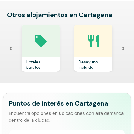
Otros alojamientos en Cartagena
local_offer
restaurant
chevron_left
chevron_right
Hoteles
Desayuno
C
baratos
incluido
p
Puntos de interés en Cartagena
Encuentra opciones en ubicaciones con alta demanda
dentro de la ciudad.