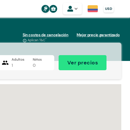
business_center
USD
Sin costos de cancelación
Mejor precio garantizado
*
Aplican T&C
info_outline
Adultos
Niños
people
Ver precios
1
0