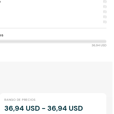
o
(
1
)
(
1
)
(
1
)
(
1
)
(
1
)
os
36,94 USD
RANGO DE PRECIOS
36,94 USD - 36,94 USD