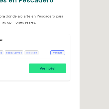
les en Pescadero
ora dónde alojarte en Pescadero para
 las opiniones reales.
a
es
Room Service
Televisión
Ver más
staurante
Aire acondicionado
oallas de cuerpo
Baño Privado
WiFi
Ver hotel
scritorio
bilidad)
Silla Escritorio
Teléfono
isión con Netflix
Kit de aseo
Ducha