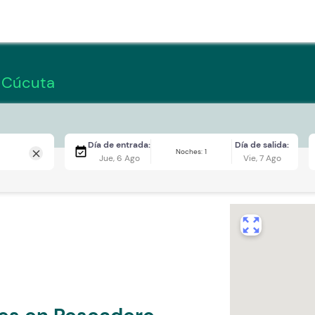
 Cúcuta
Día de entrada:
Día de salida:
event_available
Noches: 1
close
Jue, 6 Ago
Vie, 7 Ago
zoom_out_map