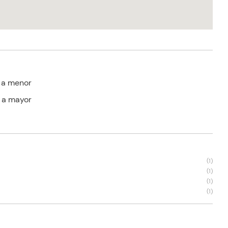
 a menor
 a mayor
s
(
1
)
(
1
)
(
1
)
(
1
)