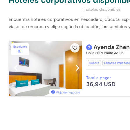
Hoteles corporativos disponib
1 hoteles disponibles
Encuentra hoteles corporativos en Pescadero, Cúcuta. Expl
viajes de empresa y elige según la ubicación, los servicios y
Ayenda Zhen
Excelente
favorite_border
9.1
Calle 2N Numero 3A 26
Ropero
Espacios Impecabl
chevron_left
chevron_right
Recepción de 24 horas
Re
Total a pagar
Lavandería (Cargo Extra)
T
36,94 USD
Toallas
Aceptan Niños
E
Parqueadero (Sujeto a Disponi
Viaje de negocios
Parqueadero Externo
Telev