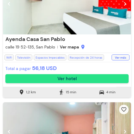
chevron_left
chevron_right
Ayenda Casa San Pablo
calle 19 52-135, San Pablo
Ver mapa
location_on
WiFi
Televisión
Espacios Impecables
Recepción de 24 horas
Ver más
Ventilador
Toallas de cuerpo
Baño Privado
Ducha
Toallas
56,18 USD
Total a pagar
Restaurante
Ver hotel
location_on
directions_walk
directions_car
1,2 km
15 min
4 min
favorite_border
chevron_left
chevron_right