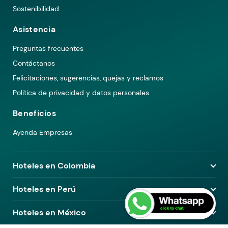
Sostenibilidad
Asistencia
Preguntas frecuentes
Contáctanos
Felicitaciones, sugerencias, quejas y reclamos
Política de privacidad y datos personales
Beneficios
Ayenda Empresas
Hoteles en Colombia
Hoteles en Medellín
Hoteles en Perú
Hoteles en Bogotá
Hoteles en Lima
Hoteles en México
Hoteles en Pereira
Hoteles en Arequipa