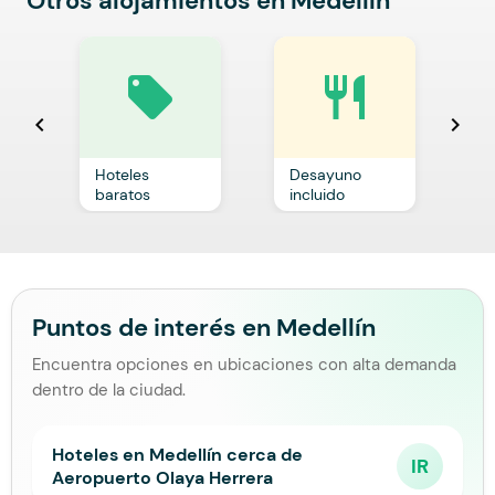
Otros alojamientos en Medellín
local_offer
restaurant
chevron_left
chevron_right
Hoteles
Desayuno
C
baratos
incluido
p
Puntos de interés en Medellín
Encuentra opciones en ubicaciones con alta demanda
dentro de la ciudad.
Hoteles en Medellín cerca de
IR
Aeropuerto Olaya Herrera