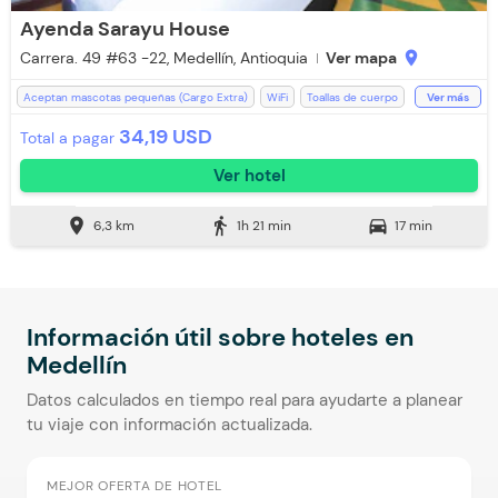
Ayenda Sarayu House
Carrera. 49 #63 -22, Medellín, Antioquia
Ver mapa
location_on
Aceptan mascotas pequeñas (Cargo Extra)
WiFi
Toallas de cuerpo
Ver más
Televisión
Espacios Impecables
Recepción de 24 horas
34,19 USD
Total a pagar
Aceptan Niños
Baño Privado
Ducha
Toallas
Ver hotel
Desayuno (Cargo Extra)
Desayuno incluido
location_on
directions_walk
directions_car
6,3 km
1h 21 min
17 min
Información útil sobre hoteles en
Medellín
Datos calculados en tiempo real para ayudarte a planear
tu viaje con información actualizada.
MEJOR OFERTA DE HOTEL