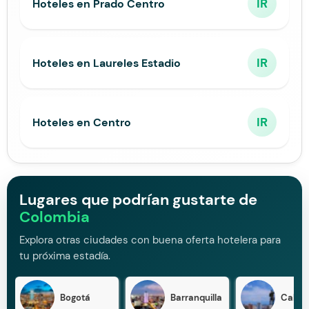
IR
Hoteles en Prado Centro
IR
Hoteles en Laureles Estadio
IR
Hoteles en Centro
Lugares que podrían gustarte de
Colombia
Explora otras ciudades con buena oferta hotelera para
tu próxima estadía.
Bogotá
Barranquilla
Cali