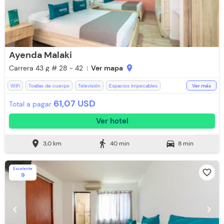
Ayenda Malaki
Carrera 43 g # 28 - 42
Ver mapa
location_on
WiFi
Toallas de cuerpo
Televisión
Espacios Impecables
Ver más
Recepción de 24 horas
Zona de fumadores
Baño Privado
Ducha
61,07 USD
Total a pagar
Desayuno incluido
Toallas
Ver hotel
Aceptan mascotas pequeñas (Cargo Extra)
location_on
directions_walk
directions_car
3,0 km
40 min
8 min
Excelente
favorite_border
9
chevron_left
chevron_right