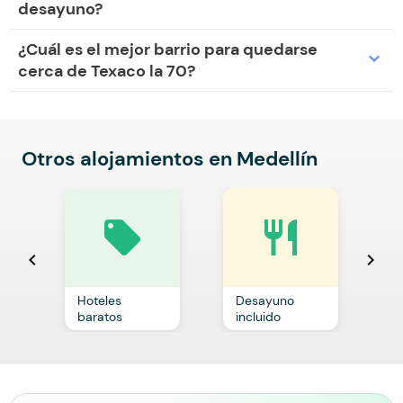
desayuno?
¿Cuál es el mejor barrio para quedarse
expand_more
cerca de Texaco la 70?
Otros alojamientos en Medellín
local_offer
restaurant
chevron_left
chevron_right
Hoteles
Desayuno
C
baratos
incluido
p