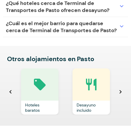
¿Qué hoteles cerca de Terminal de
expand_more
Transportes de Pasto ofrecen desayuno?
¿Cuál es el mejor barrio para quedarse
expand_more
cerca de Terminal de Transportes de Pasto?
Otros alojamientos en Pasto
local_offer
restaurant
chevron_left
chevron_right
Hoteles
Desayuno
C
baratos
incluido
p