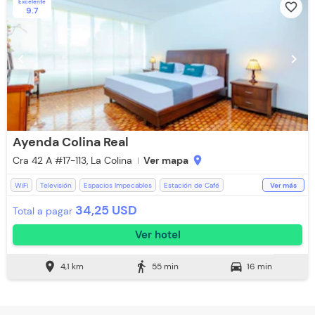
Excelente
favorite_border
9.7
chevron_left
chevron_right
Ayenda Colina Real
Cra 42 A #17-113, La Colina
Ver mapa
location_on
WiFi
Televisión
Espacios Impecables
Estación de Café
Ver más
Recepción de 24 horas
Toallas de cuerpo
Ducha
Toallas
34,25 USD
Total a pagar
Desayuno incluido
Ver hotel
location_on
directions_walk
directions_car
4,1 km
55 min
16 min