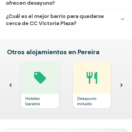
ofrecen desayuno?
¿Cuál es el mejor barrio para quedarse
expand_more
cerca de CC Victoria Plaza?
Otros alojamientos en Pereira
local_offer
restaurant
chevron_left
chevron_right
Hoteles
Desayuno
C
baratos
incluido
p