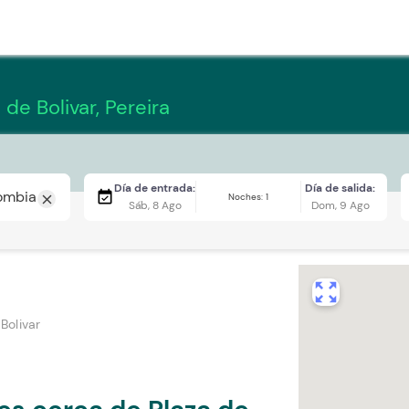
 de Bolivar, Pereira
Día de entrada:
Día de salida:
event_available
Noches: 1
close
Sáb, 8 Ago
Dom, 9 Ago
zoom_out_map
Bolivar