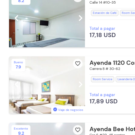
8.2
Calle 14 #10-35
Estación de Café
Room Ser
chevron_left
chevron_right
Bañera
Botones
Televis
Total a pagar
Aceptan Niños
WiFi
Toa
17,18 USD
Toallas
Ayenda 1120 Co
Bueno
favorite_border
7.9
Carrera 8 # 30-62
Room Service
Lavandería (
chevron_left
chevron_right
Espacios Impecables
WiFi
Total a pagar
Teléfono
Baño Privado
R
17,89 USD
Aceptan Niños
Toallas de 
Viaje de negocios
Ayenda Bee Hot
Excelente
favorite_border
9.2