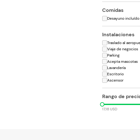
Comidas
Desayuno incluído
Instalaciones
Traslado al aeropu
Viaje de negocios
Parking
Acepta mascotas
Lavandería
Escritorio
Ascensor
Rango de preci
17,18 USD