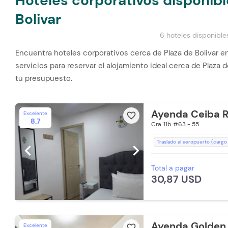
Hoteles corporativos disponibl
Bolivar
6 hoteles disponible
Encuentra hoteles corporativos cerca de Plaza de Bolivar e
servicios para reservar el alojamiento ideal cerca de Plaza 
tu presupuesto.
Ayenda Ceiba 
Excelente
favorite_border
8.7
Cra. 11b #63 - 55
Traslado al aeropuerto (cargo
chevron_left
chevron_right
Zona de fumadores
Toalla
Total a pagar
Estación de Café
Ducha
30,87 USD
Lavandería (Cargo Extra)
B
Aceptan mascotas pequeñas (
Desayuno (Cargo Extra)
Wi
Ayenda Golden 
Excelente
favorite_border