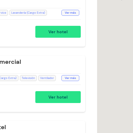
vice
Lavandería (Cargo Extra)
Ver más
ión
Espacios Impecables
llas de cuerpo
Baño Privado
Ducha
Ver hotel
mercial
Cargo Extra)
Televisión
Ventilador
Ver más
Ascensor
Escritorio
Ducha
ecepción de 24 horas
Toallas
Ver hotel
cuerpo
el