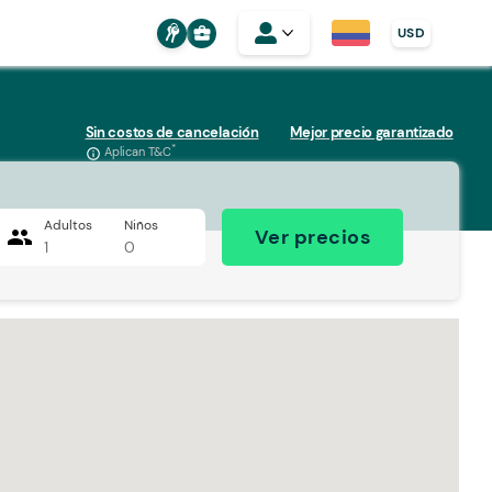
business_center
USD
Sin costos de cancelación
Mejor precio garantizado
*
Aplican T&C
info_outline
Adultos
Niños
people
Ver precios
1
0