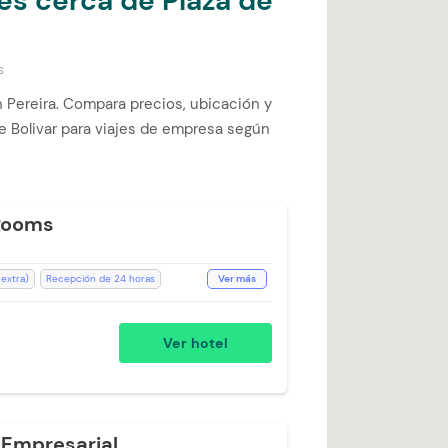
es cerca de Plaza de
s
n Pereira. Compara precios, ubicación y
de Bolivar para viajes de empresa según
Rooms
 extra)
Recepción de 24 horas
Ver más
s de cuerpo
Espacios Impecables
Ventilador
Aceptan Niños
Ver hotel
año Privado
Escritorio
Televisión
Cargo Extra)
Parqueadero Externo
Fi
Parqueadero Nocturno
Empresarial