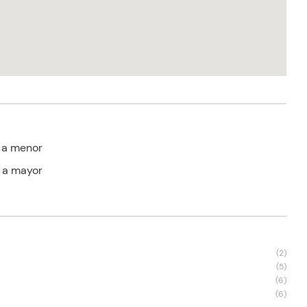
 a menor
 a mayor
s
(
2
)
(
5
)
(
6
)
(
6
)