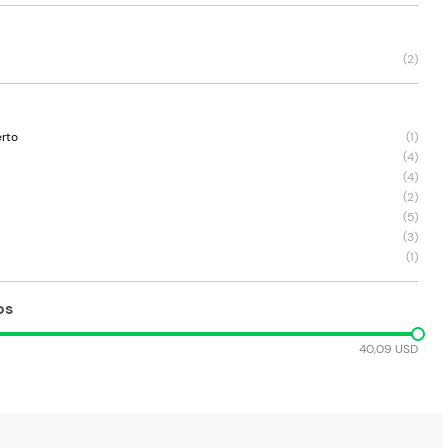
(
2
)
erto
(
1
)
(
4
)
(
4
)
(
2
)
(
5
)
(
3
)
(
1
)
os
40,09 USD